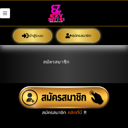
Skip
to
content
เข้าสู่ระบบ
สมัครสมาชิก
สมัครสมาชิก
สมัครสมาชิก
คลิกที่นี่
!!!